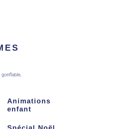
MES
 gonflable,
Animations
enfant
Spécial Noël