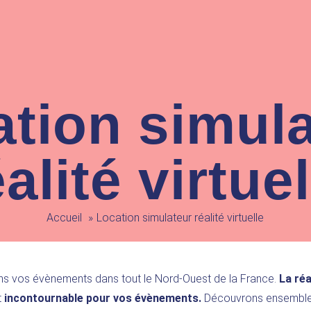
tion simul
éalité virtuel
Accueil
Location simulateur réalité virtuelle
 vos évènements dans tout le Nord-Ouest de la France.
La réa
t
incontournable pour vos évènements.
Découvrons ensemble 