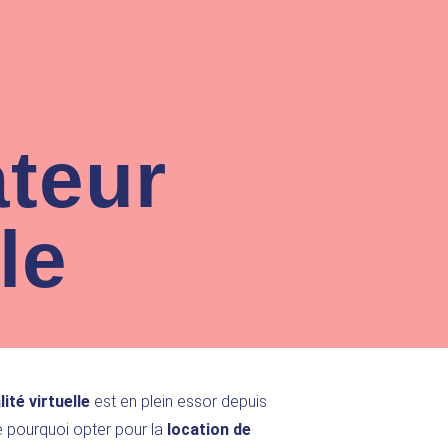
ateur
le
lité virtuelle
est en plein essor depuis
pourquoi opter pour la
location de