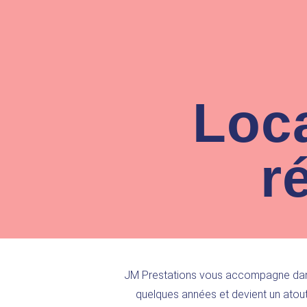
Loca
r
JM Prestations
vous accompagne dans
quelques années et devient un atou