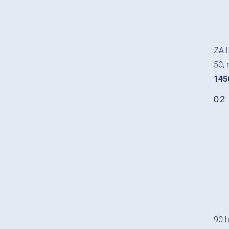
ZA L
50, 
145
02
90 b