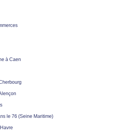
ommerces
ine à Caen
 Cherbourg
 Alençon
es
ans le 76 (Seine Maritime)
e Havre