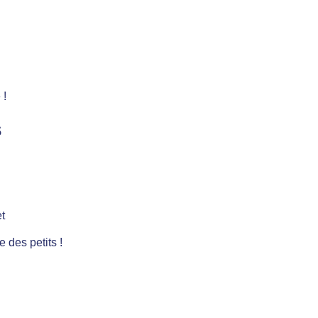
 !
s
t
e des petits !