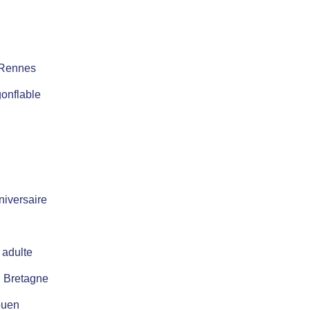
à Rennes
onflable
niversaire
 adulte
n Bretagne
ouen