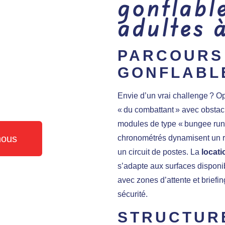
gonflabl
adultes 
PARCOURS 
GONFLABL
Envie d’un vrai challenge ? O
« du combattant » avec obstacl
modules de type « bungee run 
nous
chronométrés dynamisent un ra
un circuit de postes. La
locati
s’adapte aux surfaces disponib
avec zones d’attente et briefin
sécurité.
STRUCTUR