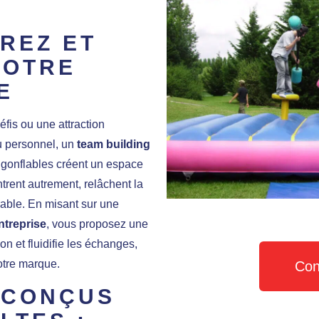
ÉREZ ET
VOTRE
E
fis ou une attraction
u personnel, un
team building
 gonflables créent un espace
trent autrement, relâchent la
able. En misant sur une
ntreprise
, vous proposez une
n et fluidifie les échanges,
votre marque.
Con
 CONÇUS