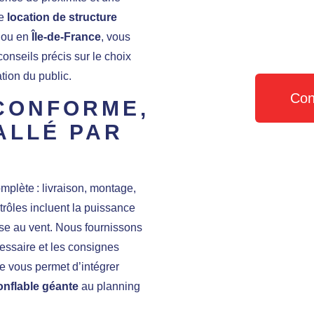
ne
location de structure
ou en
Île-de-France
, vous
conseils précis sur le choix
tion du public.
Con
CONFORME,
ALLÉ PAR
mplète : livraison, montage,
rôles incluent la puissance
rise au vent. Nous fournissons
cessaire et les consignes
le vous permet d’intégrer
onflable géante
au planning