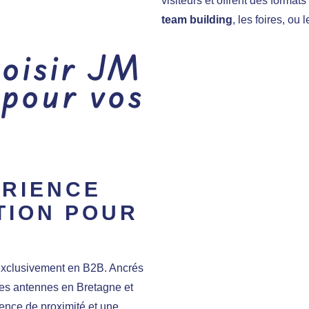
visiteurs et offrent des formats
team building
, les foires, ou 
oisir JM
 pour vos
ÉRIENCE
TION POUR
 exclusivement en B2B. Ancrés
s antennes en Bretagne et
sence de proximité et une