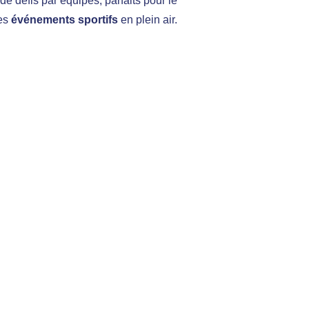
 de défis par équipes, parfaits pour le
les
événements sportifs
en plein air.