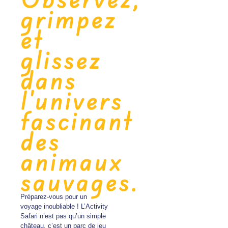
grimpez
et
glissez
dans
l'univers
fascinant
des
animaux
sauvages.
Préparez-vous pour un
voyage inoubliable ! L’Activity
Safari n’est pas qu’un simple
château, c’est un parc de jeu