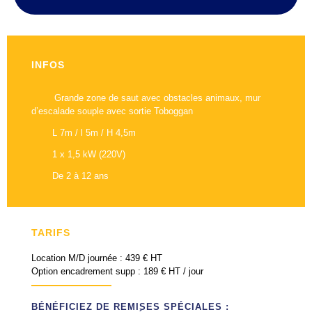
INFOS
Grande zone de saut avec obstacles animaux, mur
d’escalade souple avec sortie Toboggan
L 7m / l 5m / H 4,5m
1 x 1,5 kW (220V)
De 2 à 12 ans
TARIFS
Location M/D journée : 439 € HT
Option encadrement supp : 189 € HT / jour
BÉNÉFICIEZ DE REMISES SPÉCIALES :