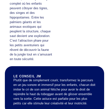
complet où les enfants
peuvent côtoyer des tigres,
des singes et des
hippopotames. Entre les
palmiers géants et les
animaux exotiques qui
peuplent la structure, chaque
saut devient une exploration.
C’est l’attraction phare pour
les petits aventuriers qui
rêvent de découvrir la faune
de la jungle tout en s’amusant
en toute sécurité.
LE CONSEIL JM
Plutôt que de simplement courir, transformez le parcours
en un jeu sonore et immersif pour les enfants, chacun doit
imiter le cri de son animal fétiche pour avoir le droit de
rejoindre le haut du toboggan avant de glisser ensemble
vers la sortie. Cette astuce est parfaite pour les plus
petits car elle stimule leur créativité et leur motricité.