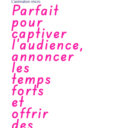
L’animation micro
Parfait
pour
captiver
l'audience,
annoncer
les
temps
forts
et
offrir
des