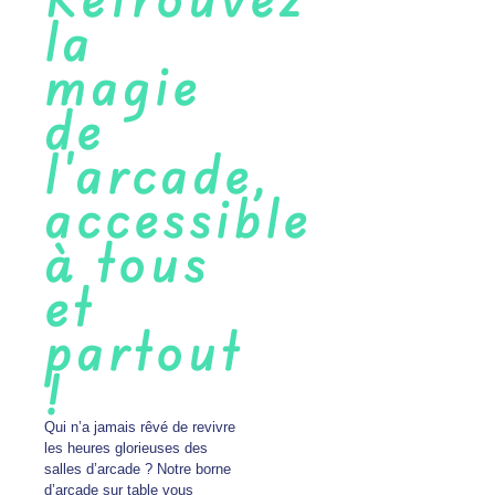
la
magie
de
l'arcade,
accessible
à tous
et
partout
!
Qui n’a jamais rêvé de revivre
les heures glorieuses des
salles d’arcade ? Notre borne
d’arcade sur table vous