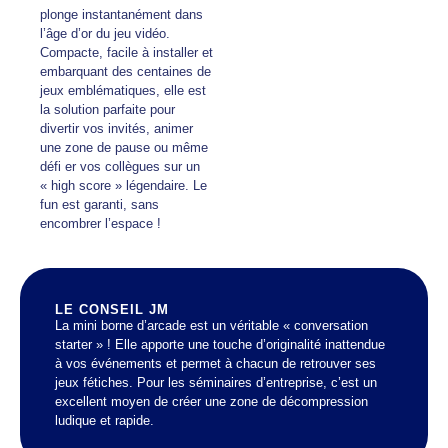
plonge instantanément dans
l’âge d’or du jeu vidéo.
Compacte, facile à installer et
embarquant des centaines de
jeux emblématiques, elle est
la solution parfaite pour
divertir vos invités, animer
une zone de pause ou même
défi er vos collègues sur un
« high score » légendaire. Le
fun est garanti, sans
encombrer l’espace !
LE CONSEIL JM
La mini borne d’arcade est un véritable « conversation
starter » ! Elle apporte une touche d’originalité inattendue
à vos événements et permet à chacun de retrouver ses
jeux fétiches. Pour les séminaires d’entreprise, c’est un
excellent moyen de créer une zone de décompression
ludique et rapide.