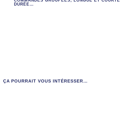
COMMANDES GROUPÉES, LONGUE ET COURTE
DURÉE…
ÇA POURRAIT VOUS INTÉRESSER…