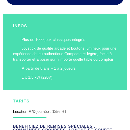
INFOS
Plus de 1000 jeux classiques intégrés
Joystick de qualité arcade et boutons lumineux pour une
expérience de jeu authentique Compacte et légère, facile à
transporter et à poser sur n’importe quelle table ou comptoir
À partir de 8 ans – 1 à 2 joueurs
1 x 1,5 kW (220V)
TARIFS
Location M/D journée : 135€ HT
BÉNÉFICIEZ DE REMISES SPÉCIALES :