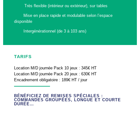
Très flexible (intérieur ou extérieur), sur tables
Mise en place rapide et modulable selon l’espace
disponible
Intergénérationnel (de 3 à 103 ans)
TARIFS
Location M/D journée Pack 10 jeux : 345€ HT
Location M/D journée Pack 20 jeux : 630€ HT
Encadrement obligatoire : 189€ HT / jour
BÉNÉFICIEZ DE REMISES SPÉCIALES :
COMMANDES GROUPÉES, LONGUE ET COURTE
DURÉE…