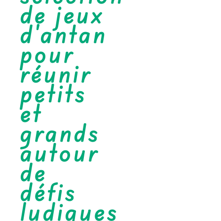
de jeux
d'antan
pour
réunir
petits
et
grands
autour
de
défis
ludiques