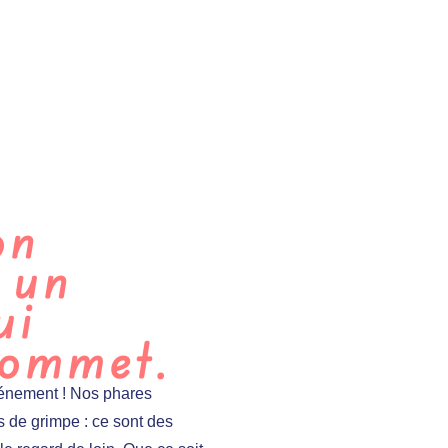
on
 un
ui
sommet.
vénement ! Nos phares
 de grimpe : ce sont des