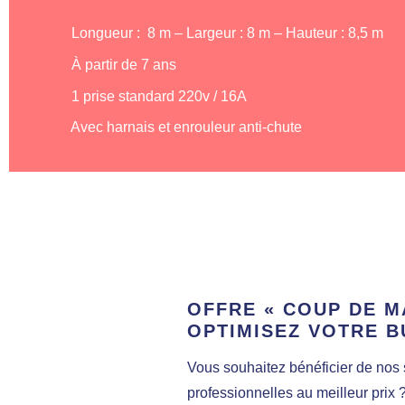
Longueur : 8 m – Largeur : 8 m – Hauteur : 8,5 m
À partir de 7 ans
1 prise standard 220v / 16A
Avec harnais et enrouleur anti-chute
OFFRE « COUP DE MA
OPTIMISEZ VOTRE 
Vous souhaitez bénéficier de nos 
professionnelles au meilleur prix ?