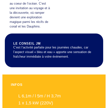
au coeur de l’océan. C’est
une invitation au voyage et à
la découverte, où ramper
devient une exploration
magique parmi les récifs de
corail et les Dauphins.
LE CONSEIL JM
C’est l’activité parfaite pour les journées chaudes, car
l’aspect visuel « bleu et eau » apporte une sensation de
fraîcheur immédiate à votre événement.
INFOS
L 6,1m / l 5m / H 3,7m
1 x 1,5 kW (220V)