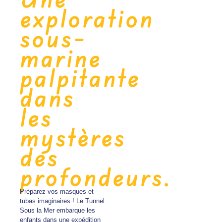
exploration
sous-
marine
palpitante
dans
les
mystères
des
profondeurs.
Préparez vos masques et
tubas imaginaires ! Le Tunnel
Sous la Mer embarque les
enfants dans une expédition