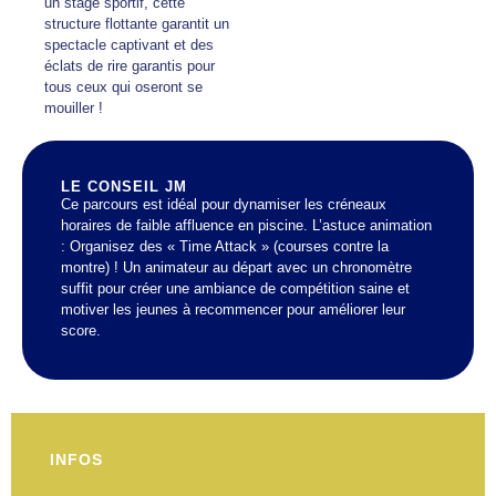
un stage sportif, cette
structure flottante garantit un
spectacle captivant et des
éclats de rire garantis pour
tous ceux qui oseront se
mouiller !
LE CONSEIL JM
Ce parcours est idéal pour dynamiser les créneaux
horaires de faible affluence en piscine. L’astuce animation
: Organisez des « Time Attack » (courses contre la
montre) ! Un animateur au départ avec un chronomètre
suffit pour créer une ambiance de compétition saine et
motiver les jeunes à recommencer pour améliorer leur
score.
INFOS