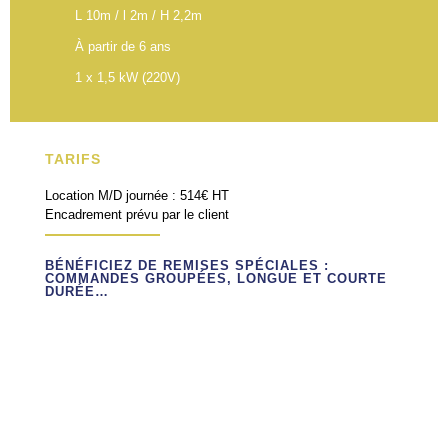
L 10m / l 2m / H 2,2m
À partir de 6 ans
1 x 1,5 kW (220V)
TARIFS
Location M/D journée : 514€ HT
Encadrement prévu par le client
BÉNÉFICIEZ DE REMISES SPÉCIALES :
COMMANDES GROUPÉES, LONGUE ET COURTE
DURÉE…