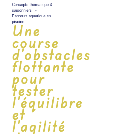
Concepts thématique &
saisonniers
Parcours aquatique en
piscine
Une
course
d'obstacles
flottante
pour
tester
l'équilibre
et
l'agilité