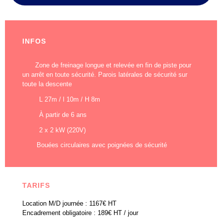
INFOS
Zone de freinage longue et relevée en fin de piste pour
un arrêt en toute sécurité. Parois latérales de sécurité sur
toute la descente
L 27m / l 10m / H 8m
À partir de 6 ans
2 x 2 kW (220V)
Bouées circulaires avec poignées de sécurité
TARIFS
Location M/D journée : 1167€ HT
Encadrement obligatoire : 189€ HT / jour