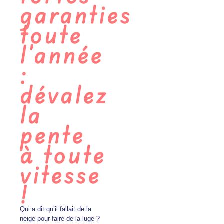
garanties
toute
l'année
:
dévalez
la
pente
à toute
vitesse
!
Qui a dit qu’il fallait de la
neige pour faire de la luge ?