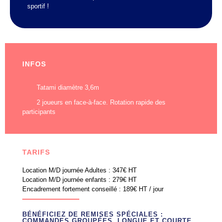
sportif !
INFOS
Tatami diamètre 3,6m
2 joueurs en face-à-face. Rotation rapide des
participants
TARIFS
Location M/D journée Adultes : 347€ HT
Location M/D journée enfants : 279€ HT
Encadrement fortement conseillé : 189€ HT / jour
BÉNÉFICIEZ DE REMISES SPÉCIALES :
COMMANDES GROUPÉES, LONGUE ET COURTE