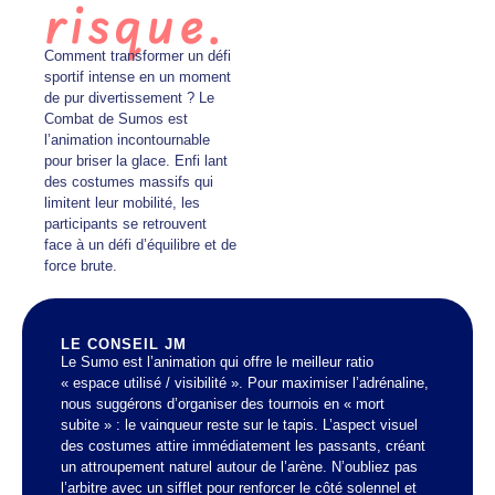
risque.
Comment transformer un défi
sportif intense en un moment
de pur divertissement ? Le
Combat de Sumos est
l’animation incontournable
pour briser la glace. Enfi lant
des costumes massifs qui
limitent leur mobilité, les
participants se retrouvent
face à un défi d’équilibre et de
force brute.
LE CONSEIL JM
Le Sumo est l’animation qui offre le meilleur ratio
« espace utilisé / visibilité ». Pour maximiser l’adrénaline,
nous suggérons d’organiser des tournois en « mort
subite » : le vainqueur reste sur le tapis. L’aspect visuel
des costumes attire immédiatement les passants, créant
un attroupement naturel autour de l’arène. N’oubliez pas
l’arbitre avec un sifflet pour renforcer le côté solennel et