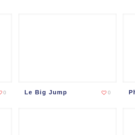
Le Big Jump
P
0
0