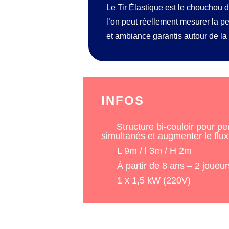
Le Tir Élastique est le chouchou d
l’on peut réellement mesurer la pe
et ambiance garantis autour de la s
INFOS
Structure bi-couloir pour pe
simultanés et augmenter le flu
L 9m / l 3m / H 2m
À partir de 8 ans – 2 joueu
1 x 1,5 kW (220V)