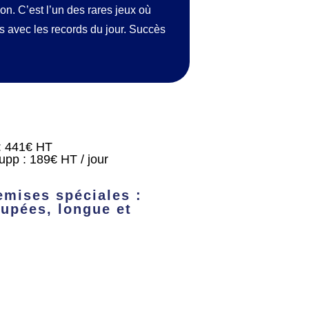
on. C’est l’un des rares jeux où
es avec les records du jour. Succès
: 441€ HT
pp : 189€ HT / jour
emises spéciales :
pées, longue et