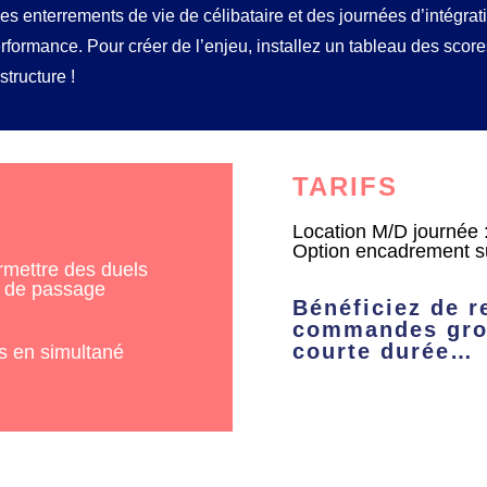
es enterrements de vie de célibataire et des journées d’intégrati
rformance. Pour créer de l’enjeu, installez un tableau des scor
tructure !
TARIFS
Location M/D journée 
Option encadrement su
rmettre des duels
x de passage
Bénéficiez de r
commandes grou
courte durée…
rs en simultané