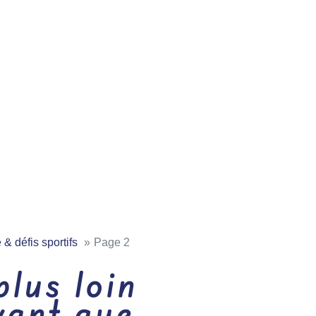
 & défis sportifs
Page 2
plus loin
vant que