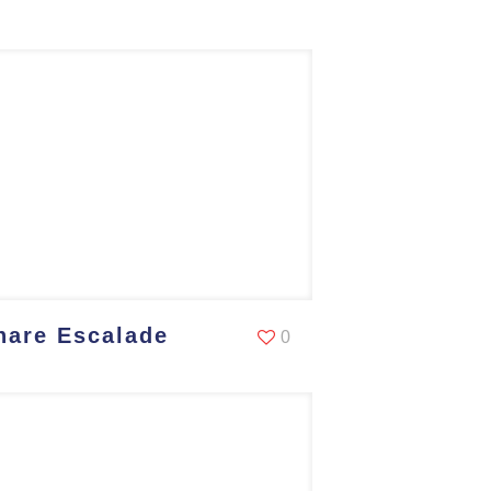
hare Escalade
0